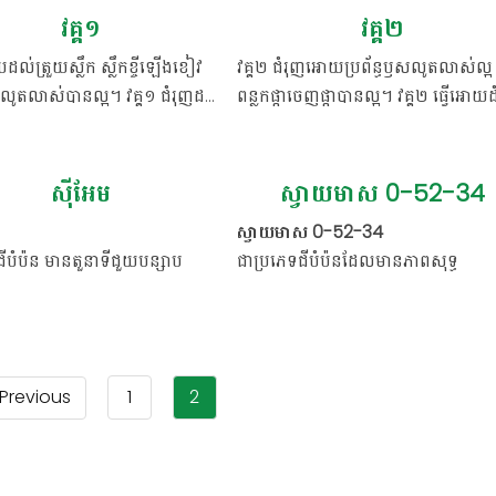
ា ជម្រុញដល់ដំណើរការចេញផ្កាបាន
ចេញផ្ការហ័ស ជួយសម្រួលក្នុងការកកើតផ្លែ
វគ្គ១
វគ្គ២
ឿន ជាពិសេសនៅលើដំណាំស្វាយ
ដល់ដំណាំ និងបង្កើនទិន្នផលដំណាំ។
នួយដល់ត្រួយស្លឹក ស្លឹកខ្ចីឡើងខៀវ
វគ្គ២ ជំរុញអោយប្រព័ន្ធឫសលូតលាស់ល្អ
ី និងឈូក ។ ប៉េ 10-60-10 ប្រើលើ
ងលូតលាស់បានល្អ។ វគ្គ១ ជំរុញដល់
ពន្លកផ្កាចេញផ្កាបានល្អ។ វគ្គ២ ធ្វើអោយ
វ ជំនួយឱ្យឫសចេញខ្លាំង
បែកគុម្ពធំ
– អាសូត (N) 10%
ត្រួយថ្មីបានយ៉ាងលឿន ជំនួយដល់
ចេញផ្ការហ័ស ហើយជួយសំរួលក្នុងការក
ោស និងចេញកួរស្រុះគ្នាល្អ។
ឹកដំណាំក្នុងការស្រូប បង្កើតជា
ផ្លែផ្កាដល់ដំណាំ ដែលជាកត្តាសំខាន់សំរាប
– ផូស្វាត (P) 30%
សមាស
សដល់ការបែកគុម្ពកាន់តែល្អ ដើម្បី
កំណត់នូវគុណភាពគ្រាប់ ផ្លែ ដើម្បីបង្កើន
-អាសូត (N): 10%
ស៊ីអែម
ស្វាយមាស 0-52-34
– ប៉ូតាស្យូម (K) 10%
ធាតុសកម្ម
ំងត្រៀមចេញផ្កា និងចិញ្ចឹមផ្លែបាន
ទិន្នផល និងគុណភាពកសិផល។
ស្វាយមាស 0-52-34
-ផូស្វ័រ (P): 60%
– សារធាតុពិសេស (TE)
ជីបំប៉ន មានតួនាទីជួយបន្សាប
ជាប្រភេទជីបំប៉នដែលមានភាពសុទ្ធ
្ម
– អាសូត(N)10%
៊ីតសរីរាង្គ ជំនួយដល់ការធ្វើរស្មី
-ប៉ូតាស្យូម(K): 10%
98%ដែលមានសារធាតុក្លរទាបជាង 0.2%
– អាសូត(N)31%
រុញការស្រូប និងដឹកជញ្ជូន ផូស្វ័រ
គ្មានលោហៈធ្ងន់ផ្សេងទៀតដែលប៉ះពាល់
– ផូស្វាត(P)30%
ការវេចខ្ចប់
– ដបជ័រប្លាស្ទិច HDPE
សមាស
ំណាំ។ ជាពិសេស ស៊ីអែមជួយធ្វើឱ្យ
រុក្ខជាតិ។ ថ្នាំផ្តល់នូវភាពសុទ្ធនៃ ផូស្វ័រ
– ផូស្វាត(P)11%
ប់
– កញ្ចប់
– ប៉ូតាស្យូម(K)20%
ធាតុសកម្ម
ាំ មិនងាយដួលរលំ បង្កើនភាពស្វិត
និងប៉ូតាស្យូម ដែលជំរុញការបញ្ចេញផ្កាច្
ចំណុះ
– 500 ម.ល
Previous
1
2
– ប៉ូតាស្យូម(K)11%
្ម
ផ្លែ និងភាពរឹងស្វិតរបស់សំបកនៃផ្លែ
និងបង្កើនគុណភាពផ្លែ។
– 1 គីឡូក្រាម
– សារធាតុពិសេស(TE)
អត្រាស្អុយក្នុងពេលដឹកជញ្ជូន និង
– សារធាតុពិសេស(TE)
ទុក។
-អាសូត (N): 0%
ការវេចខ្ចប់
– កញ្ចប់ផ្លាស្ទិច