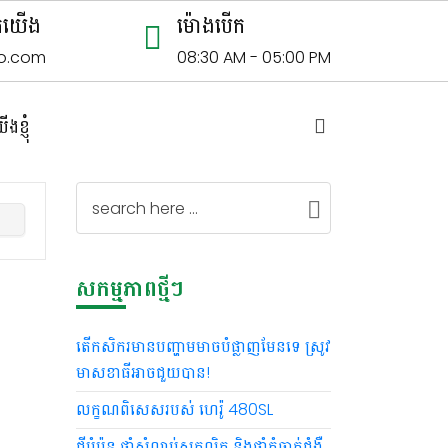
មកយើង
ម៉ោងបើក
o.com
08:30 AM - 05:00 PM
ខ្ញុំ
សកម្មភាពថ្មីៗ
តើកសិករមានបញ្ហាមមាចបំផ្លាញមែនទេ ស្រូវ
មាសខាធីអាចជួយបាន!
លក្ខណពិសេសរបស់ ហេរ៉ូ 480SL
។
ាំ
ជីបំប៉ន ថ្នាំសំលាប់សត្វល្អិត និងថ្នាំកំចាត់ជំងឺ