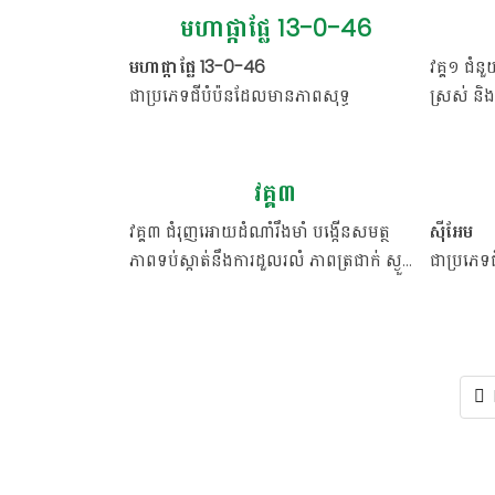
និងជាពិសេសជួយដល់ដំណាំស្រូវ មិនអោយផ្កា
ពន្លកផ្ក
មហាផ្កាផ្លែ 13-0-46
ស្កក ដាក់គ្រាប់បានល្អ​ និងមានកួរស្រូវវែង​ ផ្លែ
កាន់តែល
មហាផ្កាផ្លែ 13-0-46
វគ្គ១​ ជំ
ច្រើន។
ស្វាយចន្ទ
ជាប្រភេទជីបំប៉នដែលមានភាពសុទ្ធ
ស្រស់ និ
ដំណាំស្រូ
98%ដែលមានសារធាតុក្លរទាបជាង 0.2% និង
ដំណាំចេញ
ដង្ហើមថ្ល
សមាសធាតុ
– Boron 120g/L
គ្មានលោហៈធ្ងន់ផ្សេងទៀតដែលប៉ះពាល់ដល់
ស្រទាប់ស្ល
សកម្ម
រុក្ខជាតិ។ ថ្នាំផ្តល់នូវភាពសុទ្ធនៃ អាសូត
ប្រព័ន្ធឫ
វគ្គ៣
និងប៉ូតាស្យូម ដែលជំរុញការបញ្ចេញផ្កាច្រើន
បំពេញកំលា
ការវេចខ្ចប់
– ដបជ័រផ្លាស្ទិច HDPE
វគ្គ៣ ជំរុញអោយដំណាំរឹងមាំ បង្កើនសមត្ថ
ស៊ីអែម
សមាស
និងបង្កើនគុណភាពផ្លែ។
ល្អ។
ភាពទប់ស្កាត់នឹងការដួលរលំ ភាពត្រជាក់ ស្ងួត​
ចំណុះ
– 1 លីត្រ, 500 ម.ល
ជាប្រភេទ
ធាតុសកម
ជាំទឹក។ វគ្គ៣ បង្កើនចំនួនគ្រាប់ណែន ទប់
ការពុលអាស
-អាសូត (N): 13%
ស្កាត់ការជ្រុះផ្លែ ជួយអោយផ្លែធំល្អ​ មើមធំល្អ
សំយោគ ជម្
បង្កើនរសជាតិផ្អែម បង្កើនទិន្នផល និងគុណ
ស្ករដល់ដ
សមាស
-ផូស្វ័រ (P): 0%
ការវេចខ្ច
សមាស
ភាពកសិផល។
ដំណាំរឹងម
ធាតុសកម្ម
-ប៉ូតាស្យូម(K): 46%
ធាតុសកម
ដល់ទងផ្កា
ចំណុះ
កាត់បន្ថយ
– អាសូត(N)14%
ពេលរក្សា
ការវេចខ្ចប់
– កញ្ចប់
– ផូស្វាត(P)6%