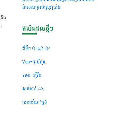
ផ្កា
ពិសេសម្រាប់ស្រូវប្រាំង
 និង
ដំណាំ
ផលិតផលថ្មីៗ
កើត
់
ជីទឹក 0-52-34
Yes-អាមីណូ
Yes-សុីវីដ
 និង
ដល់
តាន់តាន់ 4X
រើន
ជោគជ័យ វគ្គ3