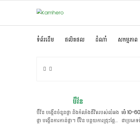
ទំព័រដើម
ផលិតផល
ដំណាំ
សកម្មភាព
ប៊ីវ័ន
ប៊ីវ័ន បង្កើនចំនួនផ្កា និងកំលាំងជីវិតរបស់លំអង
ប៉េ 10-6
ផ្កា បង្កើនការកាន់ផ្កា។ ប៊ីវ៏ន បន្ថយការជ្រុះផ្លែខ្ចី
ជាប្រភេទជី
(ជួយអោយដំណាំចេញផ្កាស្រុះ មិនមានផ្កា
ដល់ស្លឹកខ
ក្ដៀប) បង្កើនទិន្នផល និងគុណភាពកសិផល
ចចេញនូវស្ល