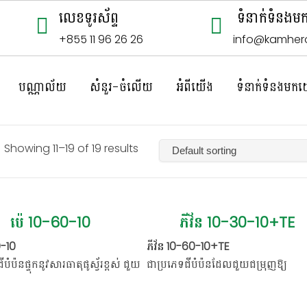
លេខទូរស័ព្ទ
ទំនាក់ទំនង
+855 11 96 26 26
info@kamher
បណ្ណាល័យ
សំនួរ-ចំលើយ
អំពីយើង
ទំនាក់ទំនងមកយើង
Showing 11–19 of 19 results
ប៉េ 10-60-10
ភីវ័ន 10-30-10+TE
0-10
ភីវ័ន 10-60-10+TE
បំប៉នផ្ទុកនូវសារធាតុផូស្វ័រខ្ពស់ ជួយ
ជាប្រភេទជីបំប៉នដែលជួយជម្រុញឱ្យ
្ចីឆាប់ចាស់ និងទប់ស្កាត់ការលេ
ប្រព័ន្ធឫស និងពន្លកផ្កាលូតលាស់បានល្អ
ឹកខ្ចីហើយប្រមូលផ្តុំក្នុងការបង្កើត
លើសពីនេះទៅទៀតភីវ័ន ក៏ជួយធ្វើឱ្យដំណ