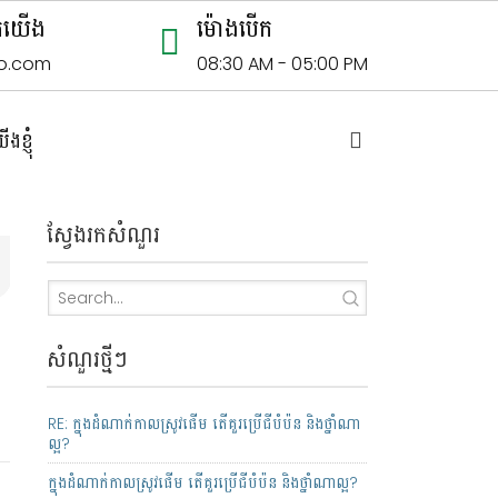
មកយើង
ម៉ោងបើក
o.com
08:30 AM - 05:00 PM
ខ្ញុំ
ស្វែងរកសំណួរ
សំណួរថ្មីៗ
RE: ក្នុងដំណាក់កាលស្រូវផើម តើគួរប្រើជីបំប៉ន និងថ្នាំណា
ល្អ?
ក្នុងដំណាក់កាលស្រូវផើម តើគួរប្រើជីបំប៉ន និងថ្នាំណាល្អ?