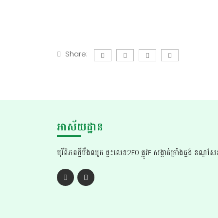
Share:
អាស័យដ្ឋាន
បុរីពិភពថ្មីបឹងឈូក ផ្ទះលេខ2E0 ផ្លូវE សង្កាត់ក្រាំងធ្នង់ ខណ្ឌ