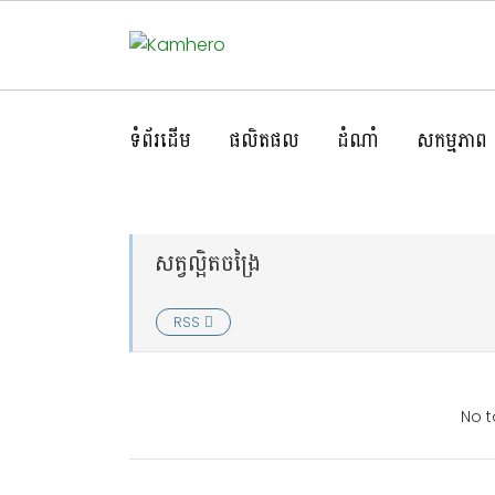
ទំព័រដើម
ផលិតផល
ដំណាំ
សកម្មភាព
សត្វល្អិតចង្រៃ
RSS
No t