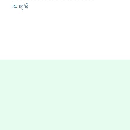
RE: ដង្កូវស៊ី