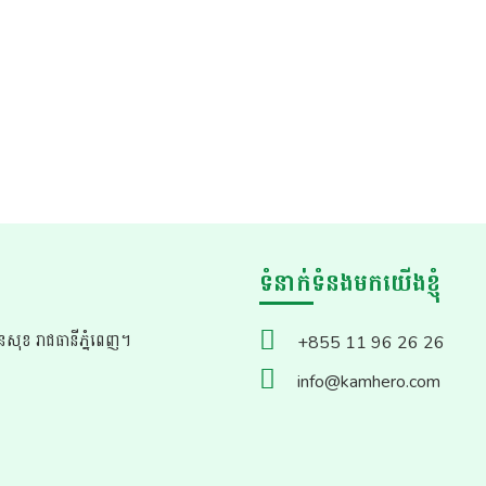
ទំនាក់ទំនងមកយើងខ្ញុំ
សែនសុខ រាជធានីភ្នំពេញ។
+855 11 96 26 26
info@kamhero.com