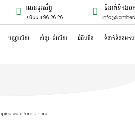
លេខទូរស័ព្ទ
ទំនាក់ទំនង
+855 11 96 26 26
info@kamher
បណ្ណាល័យ
សំនួរ-ចំលើយ
អំពីយើង
ទំនាក់ទំនងមកយើង
opics were found here