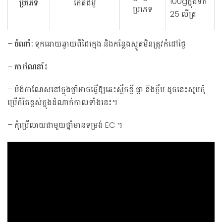
100gក្នុងទឹក
ប្រភេទ
កើតជម្ងឺ
ប្រភេទ
25 លីត្រ
–
ចំណាំ
:
ទុកអោយឆ្ងាយពីដៃក្មេង និងកន្លែងស្ងួតមិនត្រូវកំដៅថ្ងៃ
–
ការណែនាំ៖
– ម៉ង់កាណែសនៅក្នុងថ្នាំអាចធ្វើឱ្យឆេះស្លឹកខ្ចី ផ្កា និងក្តឹប ដូចនេះសូមកុំ
ប្រើកំរិតខ្ពស់ក្នុងដំណាក់កាលទាំងនេះ។
– កុំប្រើលាយជាមួយថ្នាំមានទម្រង់ EC ។