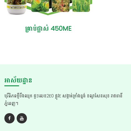
គ្រាប់ផ្លាស់ 450ME
អាស័យដ្ឋាន
បុរីពិភពថ្មីបឹងឈូក ផ្ទះលេខ2E0 ផ្លូវE សង្កាត់ក្រាំងធ្នង់ ខណ្ឌសែនសុខ រាជធានី
ភ្នំពេញ។