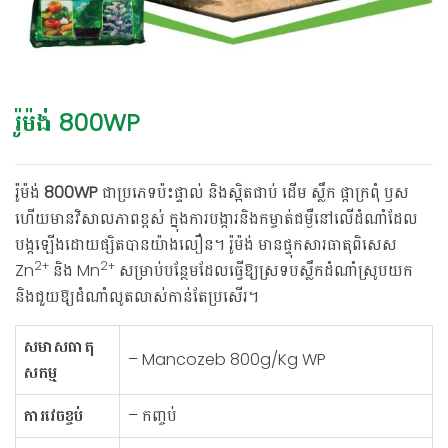
រ៉ូម៉ង់ 800WP
រ៉ូម៉ង់
800
WP
ជាប្រភេទប៉ះផ្ទាល់ និងស្អិតជាប់ ដើម ស្លឹក ផ្កាក្រពុំ ឫស
ហើយមានវិសាលភាពខ្ពស់ ក្នុងការបង្ការនិងកម្ចាត់ជម្ងឺនៅលើដំណាំដែល
បង្កឡើងដោយផ្សិតបានយ៉ាងលឿន។ រ៉ូម៉ង់ មានផ្ទុកសារធាតុពិសេស
2+
2+
Zn
និង Mn
សម្រាប់បន្ថែមដែលធ្វើឱ្យស្រទបស្លឹកដំណាំស្រូបយក
និងជួយឱ្យដំណាំលូតលាស់កាន់តែប្រសើរ។
សមាសធាតុ
– Mancozeb 800g/Kg WP
សកម្ម
ការវេចខ្ចប់
– កញ្ចប់