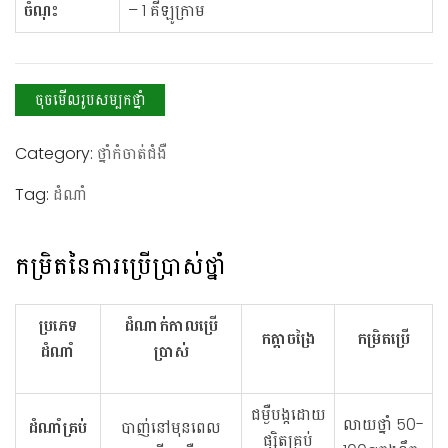
ចំណុះ
– 1 គីឡូក្រាម
ចុចមើលរូបសម្បកថ្នាំ
Category:
ថ្នាំកំចាត់ជំងឺ
Tag:
ដំណាំ
កម្រិតនៃការប្រើប្រាស់ថ្នាំ
ប្រភេទ
ដំណាក់កាលប្រើ
កត្តាចង្រៃ
កម្រិតប្រើ
ដំណាំ
ប្រាស់
ជម្ងឺបង្កដោយ
លាយថ្នាំ 50-
ដំណាំគ្រប់
បាញ់នៅមុនពេល
ផ្សិតគ្រប់