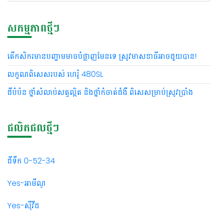
សមាសធាតុ
– Ningnanmycin 48g/L + Kasugamycin
សកម្មភាពថ្មីៗ
សកម្ម
20g/L SL
ការវេចខ្ចប់
– ដបជ័រផ្លាស្ទិច HDPE
តើកសិករមានបញ្ហាមមាចបំផ្លាញមែនទេ ស្រូវមាសខាធីអាចជួយបាន!
ចំណុះ
– 500 ម.ល
លក្ខណពិសេសរបស់ ហេរ៉ូ 480SL
ជីបំប៉ន ថ្នាំសំលាប់សត្វល្អិត និងថ្នាំកំចាត់ជំងឺ ពិសេសម្រាប់ស្រូវប្រាំង
ផលិតផលថ្មីៗ
ជីទឹក 0-52-34
Yes-អាមីណូ
Yes-សុីវីដ