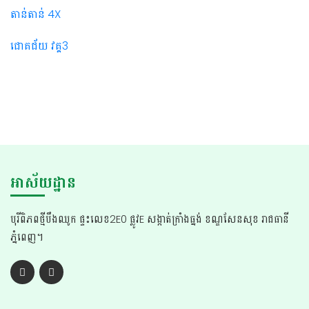
តាន់តាន់ 4X
ជោគជ័យ វគ្គ3
អាស័យដ្ឋាន
បុរីពិភពថ្មីបឹងឈូក ផ្ទះលេខ2E0 ផ្លូវE សង្កាត់ក្រាំងធ្នង់ ខណ្ឌសែនសុខ រាជធានី
ភ្នំពេញ។