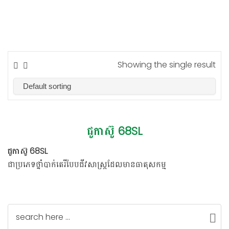
Showing the single result
ជូកាស៊ូ 68SL
ជូកាស៊ូ 68SL
ជាប្រភេទថ្នាំបាក់តេរីបែបជីវសាស្ត្រដែលមានធាតុសកម្ម
Kasugamycin ដែលកើតចេញពីបាក់តេរីមេតំបែររុក្ខជាតិដូចជា មើម
ដំឡូងមី សណ្តែក បង្កើតបានជាបាក់តេរីថ្មី ដែលអាចការពារ ព្យាបាលជំងឺ
ផ្សិត បាក់តេរីយ៉ាងល្អ ហើយក៏មានតួនាទីធ្វើជាជីកំប៉ុសដែលអាចជួយដល់
រុក្ខជាតិផងដែរ។